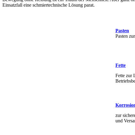
Einsatzfall eine schmiertechnische Lösung parat.
Pasten
Pasten zu
Fette
Fette zur 
Betriebsb
Korrosio
zur siche
und Versa