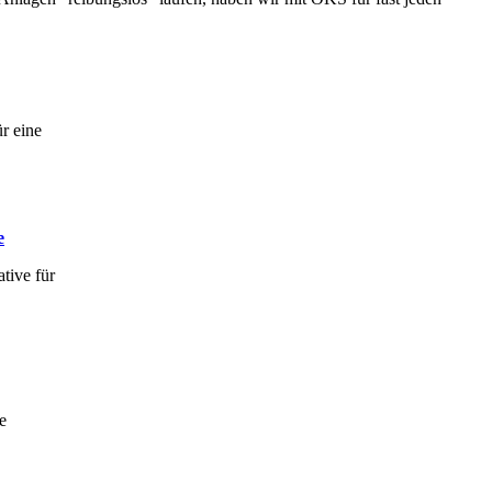
r eine
e
tive für
e