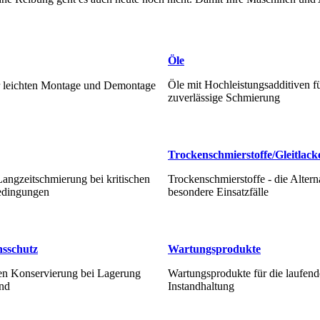
Öle
Öle mit Hochleistungsadditiven fü
r leichten Montage und Demontage
zuverlässige Schmierung
Trockenschmierstoffe/Gleitlack
Langzeitschmierung bei kritischen
Trockenschmierstoffe - die Alterna
edingungen
besondere Einsatzfälle
nsschutz
Wartungsprodukte
ren Konservierung bei Lagerung
Wartungsprodukte für die laufend
nd
Instandhaltung