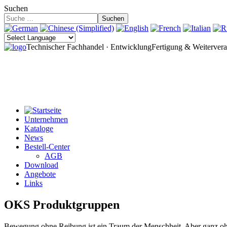
Suchen
Suchen
Technischer Fachhandel · Entwicklung
Fertigung & Weitervera
Unternehmen
Kataloge
News
Bestell-Center
AGB
Download
Angebote
Links
OKS Produktgruppen
Bewegung ohne Reibung ist ein Traum der Menschheit. Aber ganz ohn