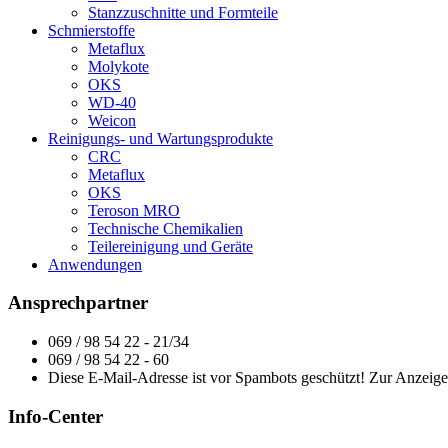
Stanzzuschnitte und Formteile
Schmierstoffe
Metaflux
Molykote
OKS
WD-40
Weicon
Reinigungs- und Wartungsprodukte
CRC
Metaflux
OKS
Teroson MRO
Technische Chemikalien
Teilereinigung und Geräte
Anwendungen
Ansprechpartner
069 / 98 54 22 - 21/34
069 / 98 54 22 - 60
Diese E-Mail-Adresse ist vor Spambots geschützt! Zur Anzeige 
Info-Center