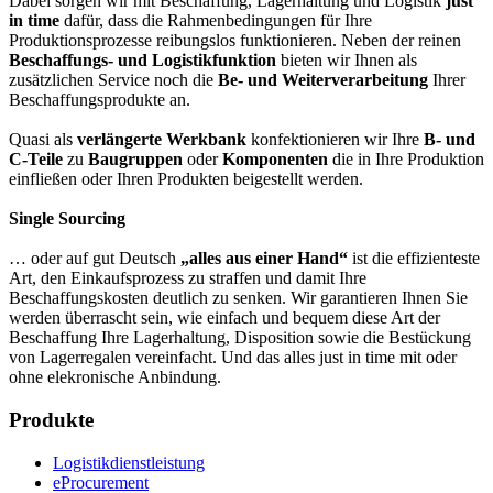
Dabei sorgen wir mit Beschaffung, Lagerhaltung und Logistik
just
in time
dafür, dass die Rahmenbedingungen für Ihre
Produktionsprozesse reibungslos funktionieren. Neben der reinen
Beschaffungs- und Logistikfunktion
bieten wir Ihnen als
zusätzlichen Service noch die
Be- und Weiterverarbeitung
Ihrer
Beschaffungsprodukte an.
Quasi als
verlängerte Werkbank
konfektionieren wir Ihre
B- und
C-Teile
zu
Baugruppen
oder
Komponenten
die in Ihre Produktion
einfließen oder Ihren Produkten beigestellt werden.
Single Sourcing
… oder auf gut Deutsch
„alles aus einer Hand“
ist die effizienteste
Art, den Einkaufsprozess zu straffen und damit Ihre
Beschaffungskosten deutlich zu senken. Wir garantieren Ihnen Sie
werden überrascht sein, wie einfach und bequem diese Art der
Beschaffung Ihre Lagerhaltung, Disposition sowie die Bestückung
von Lagerregalen vereinfacht. Und das alles just in time mit oder
ohne elekronische Anbindung.
Produkte
Logistikdienstleistung
eProcurement