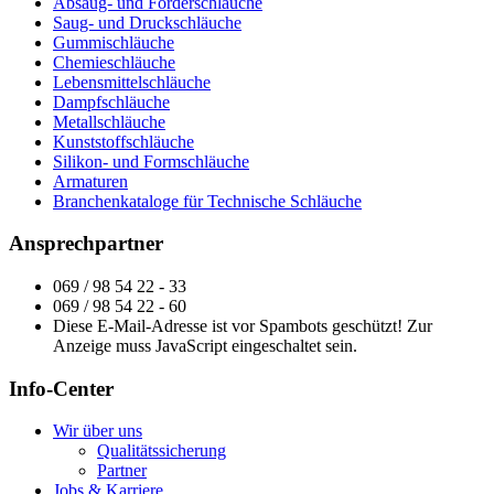
Absaug- und Förderschläuche
Saug- und Druckschläuche
Gummischläuche
Chemieschläuche
Lebensmittelschläuche
Dampfschläuche
Metallschläuche
Kunststoffschläuche
Silikon- und Formschläuche
Armaturen
Branchenkataloge für Technische Schläuche
Ansprechpartner
069 / 98 54 22 - 33
069 / 98 54 22 - 60
Diese E-Mail-Adresse ist vor Spambots geschützt! Zur
Anzeige muss JavaScript eingeschaltet sein.
Info-Center
Wir über uns
Qualitätssicherung
Partner
Jobs & Karriere